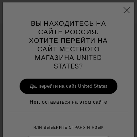
Jacuzzi&reg; EMEA
Меню
ВЫ НАХОДИТЕСЬ НА
САЙТЕ РОССИЯ.
Мир Велнеса
ХОТИТЕ ПЕРЕЙТИ НА
САЙТ МЕСТНОГО
МАГАЗИНА UNITED
Уточнить по
и по
Jacuzzi® Sensational
STATES?
Wellness™
One Page
In
Ja
Да, перейти на сайт United States
Нет, оставаться на этом сайте
ИЛИ ВЫБЕРИТЕ СТРАНУ И ЯЗЫК