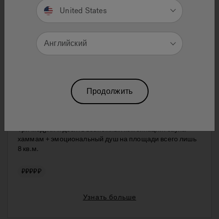
United States
Английский
Продолжить
Sasha
Три модуля и десять возможных комбинаций: сауна +
хаммам + эмоциональный душ на площади всего лишь
8 кв.м.
₽₽₽₽₽
Узнать больше