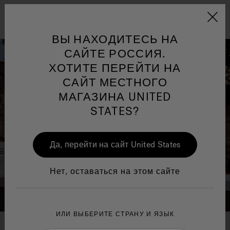
Jacuzzi&reg; EMEA
Меню
ВЫ НАХОДИТЕСЬ НА
САЙТЕ РОССИЯ.
ХОТИТЕ ПЕРЕЙТИ НА
САЙТ МЕСТНОГО
МАГАЗИНА UNITED
и по
Jacuzzi® Sensational
STATES?
Wellness™
One Page
In
Ja
Да, перейти на сайт United States
Нет, оставаться на этом сайте
ИЛИ ВЫБЕРИТЕ СТРАНУ И ЯЗЫК
Jacuzzi
ImageRelay
®