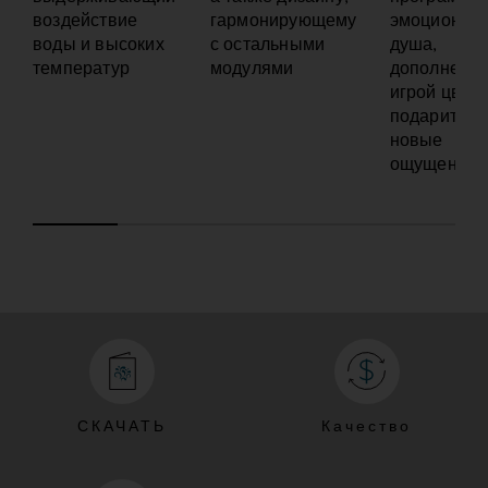
воздействие
гармонирующему
эмоциональ
воды и высоких
с остальными
душа,
температур
модулями
дополненн
игрой цвета
подарит ва
новые
ощущения
СКАЧАТЬ
Качество