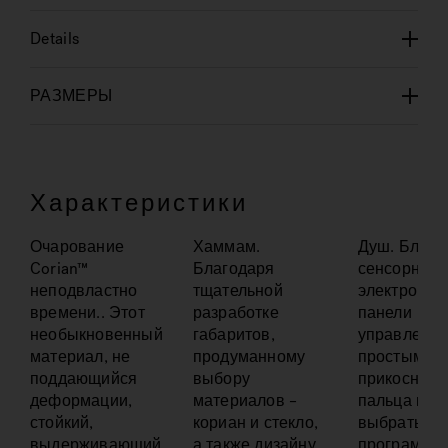
Details
РАЗМЕРЫ
Характеристики
Очарование
Хаммам.
Душ. Благо
Corian™
Благодаря
сенсорной
неподвластно
тщательной
электронно
времени.. Этот
разработке
панели
необыкновенный
габаритов,
управления
материал, не
продуманному
простым
поддающийся
выбору
прикоснов
деформации,
материалов –
пальца мож
стойкий,
кориан и стекло,
выбрать
выдерживающий
а также дизайну,
программы