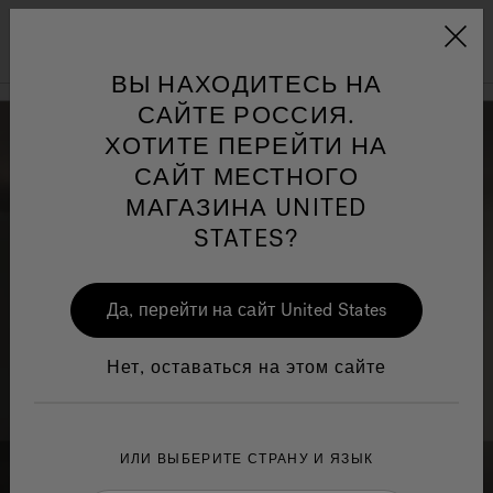
Jacuzzi&reg; EMEA
Меню
ВЫ НАХОДИТЕСЬ НА
САЙТЕ РОССИЯ.
ХОТИТЕ ПЕРЕЙТИ НА
САЙТ МЕСТНОГО
МАГАЗИНА UNITED
и по
Jacuzzi® Sensational
STATES?
Wellness™
One Page
In
Ja
Да, перейти на сайт United States
Нет, оставаться на этом сайте
ИЛИ ВЫБЕРИТЕ СТРАНУ И ЯЗЫК