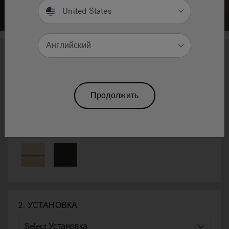
United States
Английский
1
2
3
4
Sasha
Продолжить
Cброс Выбора
1.
Цвет
2.
УСТАНОВКА