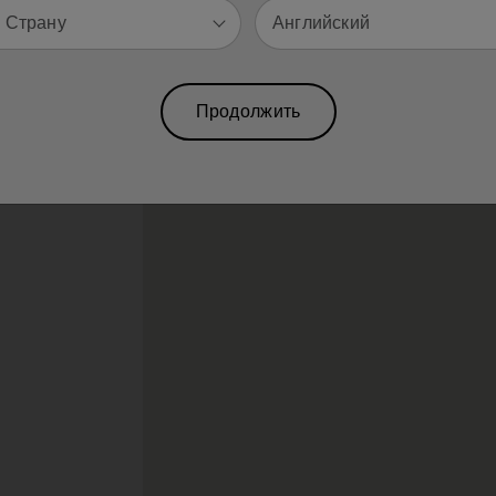
 Страну
Английский
Ванных Комнат
Мир Велнеса
Продолжить
его поиска.