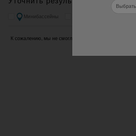
Уточнить результаты поиска
Выбрать
Минибассейны
Swim Spa
Мир 
К сожалению, мы не смогли найти результаты для ваш