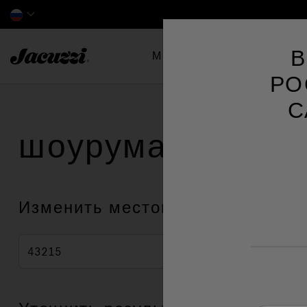
Jacuzzi&reg; EMEA
В
Минибассейны
Swim 
РО
С
шоурума (-ов)
Ja
Изменить местоположение