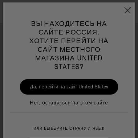
Jacuzzi&reg; EMEA
Меню
ВЫ НАХОДИТЕСЬ НА
САЙТЕ РОССИЯ.
ХОТИТЕ ПЕРЕЙТИ НА
ФОТОГАЛЕРЕЯ
САЙТ МЕСТНОГО
Вдохновитесь замечательными идеями дизайна и
МАГАЗИНА UNITED
и по
Jacuzzi® Sensational
установки Mир велнеса от восторженного бренда
STATES?
Wellness™
One Page
In
Ja
Jacuzzi®.
Да, перейти на сайт United States
Нет, оставаться на этом сайте
ИЛИ ВЫБЕРИТЕ СТРАНУ И ЯЗЫК