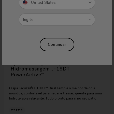
United States
Inglês
Continuar
Spa de Natação e Spa de
Hidromassagem J-19DT
PowerActive™
O spa Jacuzzi® J-19DT™ Dual Temp é o melhor de dois
mundos, confortável para nadar e treinar, quente para uma
hidroterapia relaxante. Tudo pronto para si no seu pátio.
€€€€€