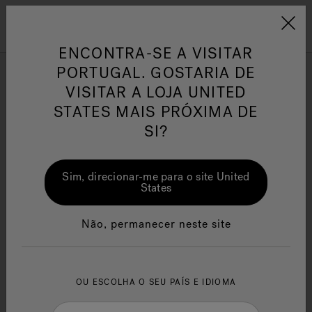
Jacuzzi&reg; EMEA
Menu
ENCONTRA-SE A VISITAR
PORTUGAL. GOSTARIA DE
PowerActive™ Spa de
VISITAR A LOJA UNITED
Natação
STATES MAIS PRÓXIMA DE
SI?
or
One Page
Ja
Filtrar por
Sim, direcionar-me para o site United
Jacuzzi® Sensational
Te
States
Wellness™
po
Não, permanecer neste site
OU ESCOLHA O SEU PAÍS E IDIOMA