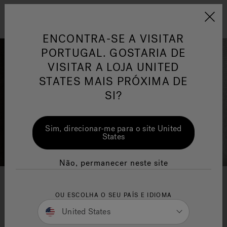
Jacuzzi&reg; EMEA
Menu
ENCONTRA-SE A VISITAR
PORTUGAL. GOSTARIA DE
VISITAR A LOJA UNITED
STATES MAIS PRÓXIMA DE
SI?
or
One Page
Ja
Sim, direcionar-me para o site United
States
Jacuzzi® Sensational
Te
Wellness™
po
Não, permanecer neste site
Coleção Swirlpool
®
OU ESCOLHA O SEU PAÍS E IDIOMA
United States
Make moments Count