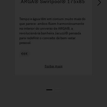
ARGA® Swirlpool® 175x85
Tempo e água têm em comum muito mais do
que parece: ambos fluem harmoniosamente
P
no interior do universo de ARGA®, a
a
revolucionária banheira Jacuzzi® pensada
p
para redefinir o conceito de bem-estar
i
pessoal.
a
€€€
Saiba mais
1
2