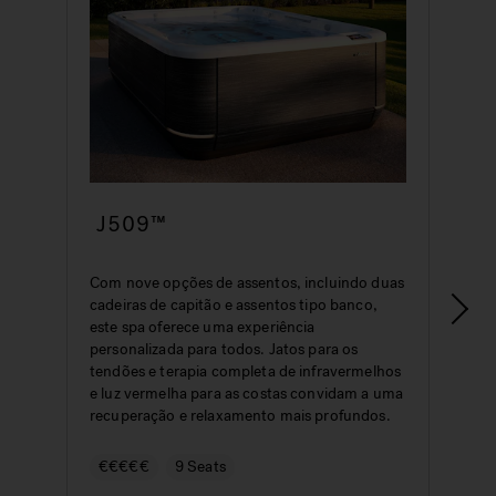
J509™
Com nove opções de assentos, incluindo duas
I
cadeiras de capitão e assentos tipo banco,
i
este spa oferece uma experiência
a
personalizada para todos. Jatos para os
n
tendões e terapia completa de infravermelhos
e
e luz vermelha para as costas convidam a uma
recuperação e relaxamento mais profundos.
€€€€€
9 Seats