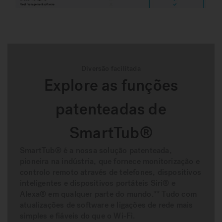
Diversão facilitada
Explore as funções
patenteadas de
SmartTub®
SmartTub® é a nossa solução patenteada,
pioneira na indústria, que fornece monitorização e
controlo remoto através de telefones, dispositivos
inteligentes e dispositivos portáteis Siri® e
Alexa® em qualquer parte do mundo.** Tudo com
atualizações de software e ligações de rede mais
simples e fiáveis do que o Wi-Fi.