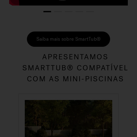
1
2
3
4
5
Saiba mais sobre SmartTub®
APRESENTAMOS
SMARTTUB® COMPATÍVEL
COM AS MINI-PISCINAS