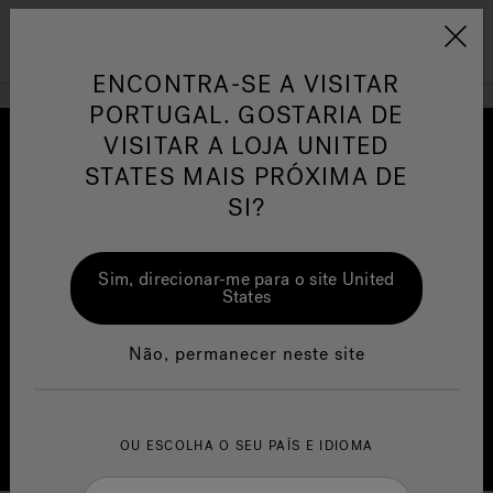
Jacuzzi&reg; EMEA
Menu
ENCONTRA-SE A VISITAR
PORTUGAL. GOSTARIA DE
VISITAR A LOJA UNITED
STATES MAIS PRÓXIMA DE
SI?
or
One Page
Ja
Sim, direcionar-me para o site United
Jacuzzi® Sensational
Te
States
Wellness™
po
Não, permanecer neste site
SmartTub
®
OU ESCOLHA O SEU PAÍS E IDIOMA