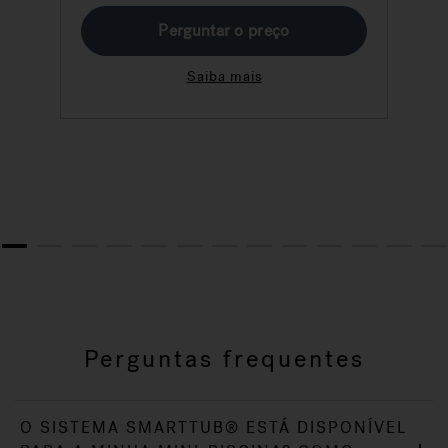
Perguntar o preço
Saiba mais
1
2
3
4
5
6
7
8
9
10
11
12
13
Perguntas frequentes
O SISTEMA SMARTTUB® ESTÁ DISPONÍVEL