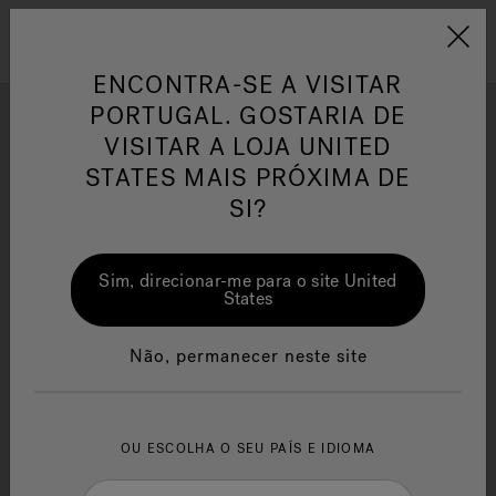
Jacuzzi&reg; EMEA
Menu
ENCONTRA-SE A VISITAR
PORTUGAL. GOSTARIA DE
VISITAR A LOJA UNITED
Galeria de fotos
STATES MAIS PRÓXIMA DE
Inspire-se nas ideias de instalação e design da marca
SI?
Jacuzzi® dos entusiastas da marca.
or
One Page
Ja
Sim, direcionar-me para o site United
Jacuzzi® Sensational
Te
States
Wellness™
po
Não, permanecer neste site
OU ESCOLHA O SEU PAÍS E IDIOMA