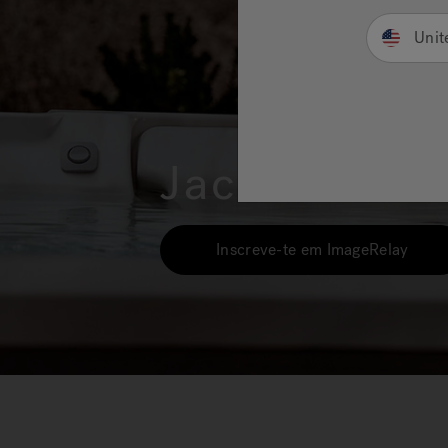
Unit
Jacuzzi
Ima
®
Inscreve-te em ImageRelay