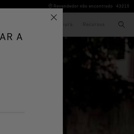
Revendedor não encontrado
43215
 mundo Jacuzzi®
Brochura
Recursos
AR A
S