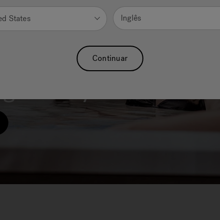
Inglês
ed States
Continuar
geRelay