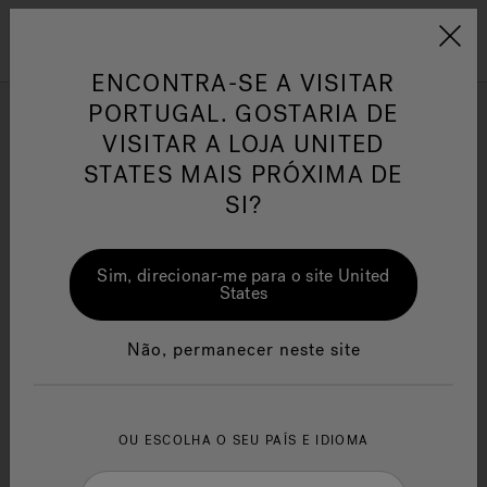
Jacuzzi&reg; EMEA
Menu
ENCONTRA-SE A VISITAR
PORTUGAL. GOSTARIA DE
Duches Emocionais
VISITAR A LOJA UNITED
STATES MAIS PRÓXIMA DE
SI?
Filtrar por
or
One Page
Ja
Sim, direcionar-me para o site United
Jacuzzi® Sensational
Te
States
Wellness™
po
Não, permanecer neste site
OU ESCOLHA O SEU PAÍS E IDIOMA