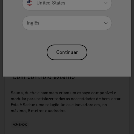
United States
Inglês
Continuar
Sasha - Sauna | Duche emocional |
Hammam - 402 x 216 x 225 H cm -
Com controlo externo
Sauna, duche e hammam criam um espaço componível e
modular para satisfazer todas as necessidades de bem-estar.
Esta è Sasha: uma solução única e inovadora em, no
máximo, 8 metros quadrados.
€€€€€