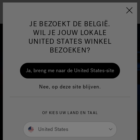
Jacuzzi&reg; EMEA
Menu
JE BEZOEKT DE BELGIË.
WIL JE JOUW LOKALE
UNITED STATES WINKEL
BEZOEKEN?
One Page
Ja
Ja, breng me naar de United States-site
Jacuzzi® Sensational
Nee, op deze site blijven.
Wellness™
In
OF KIES UW LAND EN TAAL
United States