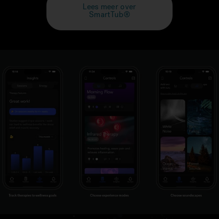
Lees meer over
SmartTub®