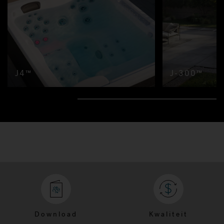
J4™
J-300™
Download
Kwaliteit