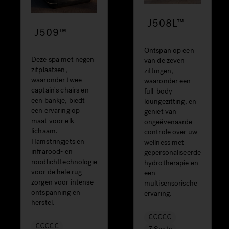
J508L™
J509™
Ontspan op een
Deze spa met negen
van de zeven
zitplaatsen,
zittingen,
waaronder twee
waaronder een
captain's chairs en
full-body
een bankje, biedt
loungezitting, en
een ervaring op
geniet van
maat voor elk
ongeëvenaarde
lichaam.
controle over uw
Hamstringjets en
wellness met
infrarood- en
gepersonaliseerde
roodlichttechnologie
hydrotherapie en
voor de hele rug
een
zorgen voor intense
multisensorische
ontspanning en
ervaring.
herstel.
€€€€€
€€€€€