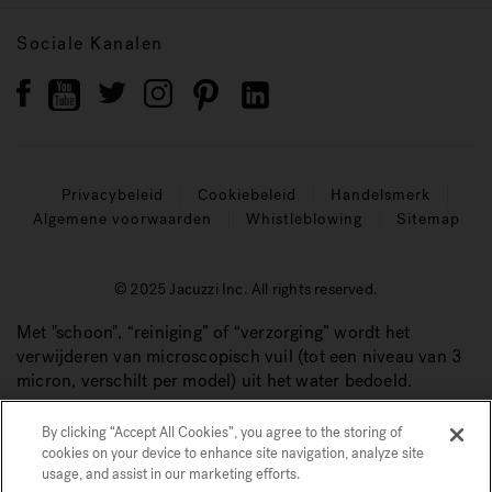
Sociale Kanalen
Privacybeleid
Cookiebeleid
Handelsmerk
Algemene voorwaarden
Whistleblowing
Sitemap
© 2025 Jacuzzi Inc. All rights reserved.
Met "schoon", “reiniging” of “verzorging” wordt het
verwijderen van microscopisch vuil (tot een niveau van 3
micron, verschilt per model) uit het water bedoeld.
By clicking “Accept All Cookies”, you agree to the storing of
cookies on your device to enhance site navigation, analyze site
usage, and assist in our marketing efforts.