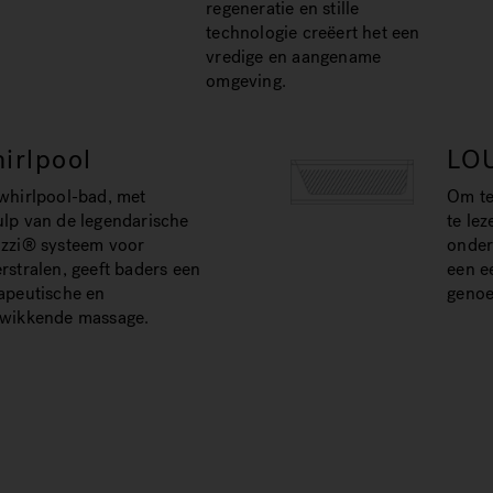
regeneratie en stille
technologie creëert het een
vredige en aangename
omgeving.
irlpool
LO
whirlpool-bad, met
Om te 
lp van de legendarische
te lez
zzi® systeem voor
onder
rstralen, geeft baders een
een e
apeutische en
genoe
kwikkende massage.