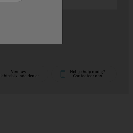
€€
ag de prijs
Vind uw
Heb je hulp nodig?
ichtstbijzijnde dealer
Contacteer ons