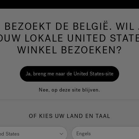
E BEZOEKT DE BELGIË. WIL 
Hot Tubs
Zwem-Spa’s
Badkamer
Wellnes
OUW LOKALE UNITED STAT
WINKEL BEZOEKEN?
Chi
Com
Ja, breng me naar de United States-site
Nee, op deze site blijven.
1.
H
OF KIES UW LAND EN TAAL
selec
Engels
ed States