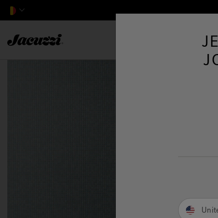
Jacuzzi&reg; EMEA
J
J
Unit