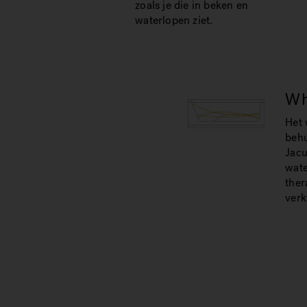
zoals je die in beken en
waterlopen ziet.
Wh
Het 
behu
Jacu
wate
ther
ver