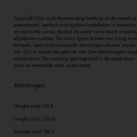
Jacuzzi® Chic is de freestanding badkuip of de meest c
assortiment, perfect voor tijdloze installaties in beperkt
en mat witte versie, dankzij de ovale vorm toont ze perfect
afgesloten ruimtes. De curvy lijnen bieden een hoog nive
lichaam, dankzij de compacte afmetingen die een royale c
van 50 cm maakt het gebruik van fijne afwerkingen mogel
combineren. De overloop geïntegreerd in de apparatuur vo
pure en essentiële aard, zoals water.
Afmetingen
Hoogte (cm):
60.0
Lengte (cm):
150.0
Breedte (cm):
80.0