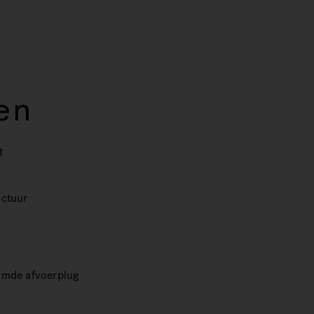
en
t
uctuur
omde afvoerplug