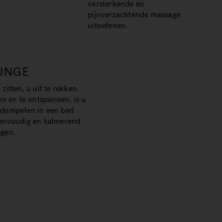
versterkende en
pijnverzachtende massage
uitoefenen.
UNGE
zitten, u uit te rekken,
en en te ontspannen, is u
dompelen in een bad
envoudig en kalmerend
gen.