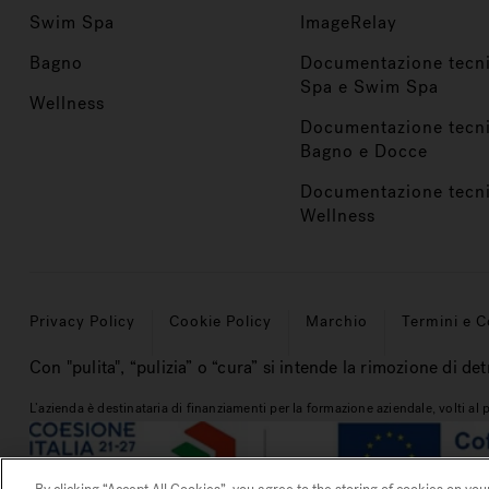
Swim Spa
ImageRelay
Bagno
Documentazione tecn
Spa e Swim Spa
Wellness
Documentazione tecn
Bagno e Docce
Documentazione tecn
Wellness
Privacy Policy
Cookie Policy
Marchio
Termini e C
Con "pulita", “pulizia” o “cura” si intende la rimozione di det
L’azienda è destinataria di finanziamenti per la formazione aziendale, volti a