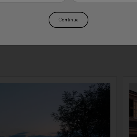
eparazione - dai principianti ai triatleti - con la semplice pressio
lsante, grazie al nostro esclusivo dispositivo di regolazione del
nte. Il flusso d’acqua regolare ed ampio consente più potenti n
Continua
ocorrente ed esercizi acquatici ad alta intensità. La superficie d
 della piscina Swim Spa offre un’opzione a basso impatto rispe
llenamento fuori acqua.