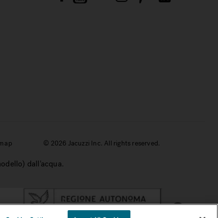
emap
© 2026 Jacuzzi Inc. All rights reserved.
modello) dall'acqua.
1
Chatta con noi