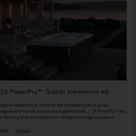
 PowerPro™: Grandi dimensioni ed
evate prestazioni per il nuovo
rofessionale
igliore esperienza di nuoto ad alte prestazioni che si possa
eguire al di fuori di una piscina regolamentare. J-19 PowerPro™ è la
m Spa di grandi dimensioni che coniuga tecnologia acquatica
avanguardia con l'elevato potere terapeutico garantito dai getti
uzzi® PowerPro®.
€€€€
4 Seats