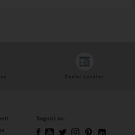
nza
Dealer Locator
enti
Seguici su:
za