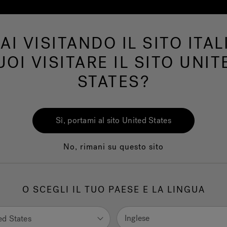
AI VISITANDO IL SITO ITAL
Swim Spa
Bagno
Wellness
Il Marchio 
UOI VISITARE IL SITO UNIT
STATES?
Swim Spa PowerPro™
Swim Spa PowerPro
Sì, portami al sito United States
No, rimani su questo sito
n’ esperienza di nuoto ad alte prestazioni, le piscina Jacuzzi®
ella collezione PowerPro™ combinano la migliore tecnologia
O SCEGLI IL TUO PAESE E LA LINGUA
tica con il potere terapeutico delle bocchette Jacuzzi® Power
tri getti PowerPro® Swim Current sono di serie, con un flusso
ocorrente ad ampia portata che si regola facilmente per ogni liv
Inglese
ed States