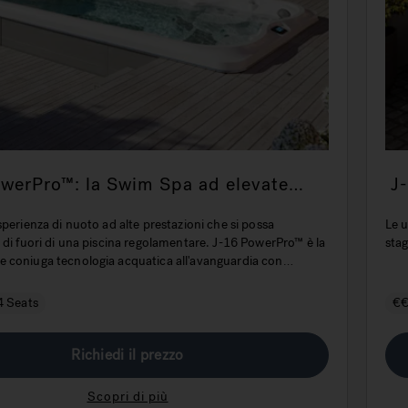
werPro™: la Swim Spa ad elevate
J
ioni per il nuoto professionale
c
sperienza di nuoto ad alte prestazioni che si possa
Le u
 di fuori di una piscina regolamentare. J-16 PowerPro™ è la
stag
 coniuga tecnologia acquatica all'avanguardia con
ere terapeutico garantito dai getti Jacuzzi® PowerPro®.
4 Seats
€
Richiedi il prezzo
Scopri di più