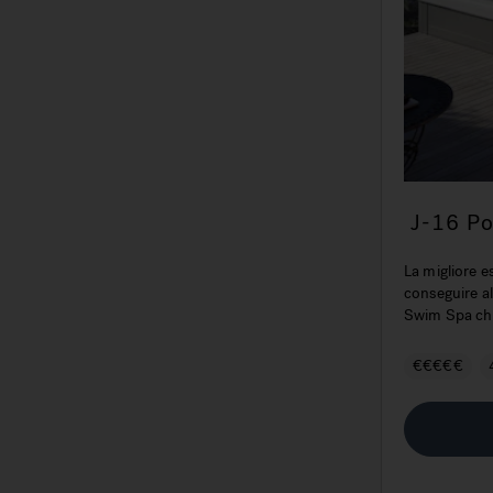
J-16 Po
prestaz
La migliore e
conseguire al
Swim Spa che
l'elevato pot
€€€€€