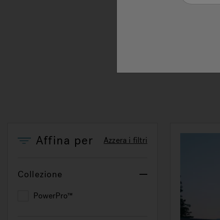
di pr
un pu
corre
contr
fondo
all’a
Affina per
Azzera i filtri
Collezione
PowerPro™
Filtra per Collezione: PowerPro™