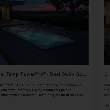
ual Temp PowerPro™: Dual Swim Spa
J-19
dromassaggio
el
p
 Jacuzzi® J-19DT™ Dual Temp rappresenta un binomio
La m
ticità per nuotare o allenarsi, idromassaggio per
cons
idroterapica rilassante. Il tutto nel giardino di casa tua.
Swi
all'
Jac
€