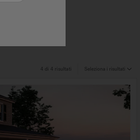
ne di
la
uotate
i
tto
4
di 4
risultati