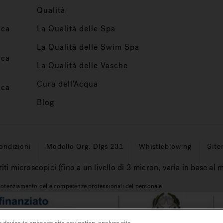
Qualità
ica
La Qualità delle Spa
La Qualità delle Swim Spa
ica
La Qualità delle Vasche
Cura dell'Acqua
ica
Blog
ondizioni
Modello Org. Dlgs 231
Whistleblowing
Sit
riti microscopici (fino a un livello di 3 micron, varia in base al 
l potenziamento delle competenze professionali del personale.