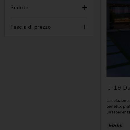
Sedute
Fascia di prezzo
J-19 D
e Spa I
La soluzione
perfetto: pra
un’esperienza 
€€€€€