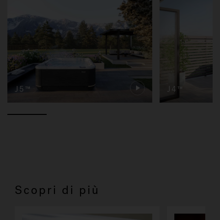
J5™
J4™
Scopri di più