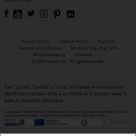
Privacy Policy
Cookie Policy
Marchio
Termini e Condizioni
Modello Org. Dlgs 231
Whistleblowing
Sitemap
© 2026 Jacuzzi Inc. All rights reserved.
Con "pulita", “pulizia” o “cura” si intende la rimozione di
detriti microscopici (fino a un livello di 3 micron, varia in
base al modello) dall'acqua.
L’azienda è destinataria di finanziamenti per la formazione aziendale, volti al
potenziamento delle competenze professionali del personale.