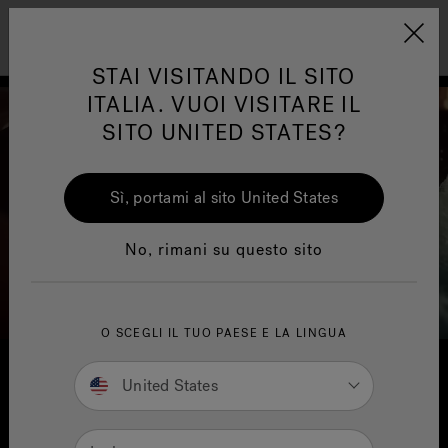
Jacuzzi&reg; EMEA
Menu
STAI VISITANDO IL SITO
ITALIA. VUOI VISITARE IL
SITO UNITED STATES?
Sì, portami al sito United States
One Page
Ja
No, rimani su questo sito
Trova la struttura Sensational
Wellness™
Te
O SCEGLI IL TUO PAESE E LA LINGUA
United States
Immergiti In Molto Più Che
Semplice Acqua.