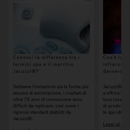
Conosci la differenza tra i
Cos'è la t
termini spa e il marchio
infrarossi
Jacuzzi®?
davvero?
Sebbene l'imitazione sia la forma più
Jacuzzi® è i
sincera di ammirazione, i risultati di
a offrire la t
oltre 70 anni di innovazione sono
luce rossa i
difficili da replicare, così come i
di prodotti p
rigorosi standard stabiliti da
le spa idrom
Jacuzzi®.
Leggi di più