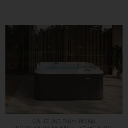
COLLEZIONE ITALIAN DESIGN
(OMNIA, VIRTUS, PROFILE, CITY™ SPA, ALIMIA)