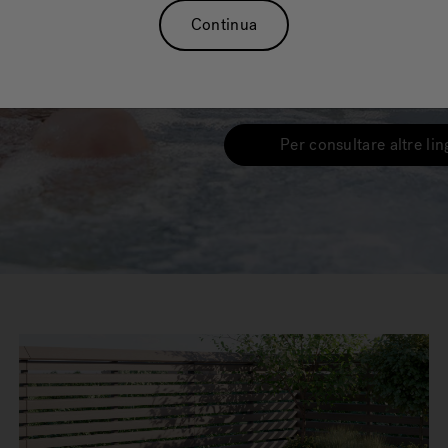
Jacuzzi®
Continua
Spa
Per consultare altre li