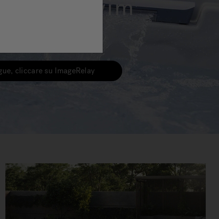
 Spa e Swim
ngue, cliccare su ImageRelay