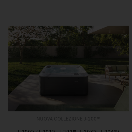
NUOVA COLLEZIONE J-200™
J-200™ (J-201™, J-202™, J-203™, J-204™)