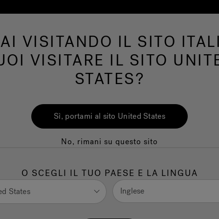
AI VISITANDO IL SITO ITAL
Swim Spa
Bagno
Wellness
Il Marchi
UOI VISITARE IL SITO UNIT
STATES?
Sì, portami al sito United States
No, rimani su questo sito
O SCEGLI IL TUO PAESE E LA LINGUA
Inglese
ed States
uzzi
Saune da est
®