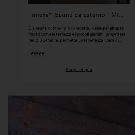
Innexa™ Saune da esterno - MINI
- 220 x 160 x 225 H cm
È la sauna outdoor più compatta, ideale per gli spazi
ridotti come le terrazze e i piccoli giardini; progettata
per 2-3 persone, permette un’esperienza unica di
benessere in uno spazio intimo e riservato. Molte le
opzioni a disposizione quali le finiture esterne, la
€€€€€
potenza della stufa, due sedute a infrarossi e il
controllo remoto wi-fi.
Scopri di più