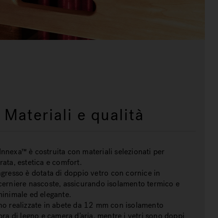
Materiali e qualità
nnexa™ è costruita con materiali selezionati per
rata, estetica e comfort.
ngresso è dotata di
doppio vetro
con
cornice in
cerniere nascoste
, assicurando isolamento termico e
minimale ed elegante.
no realizzate in abete da 12 mm
con isolamento
ibra di legno e camera d’aria, mentre i vetri sono doppi