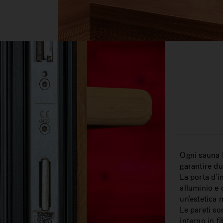
Ogni sauna I
garantire du
La porta d’i
alluminio e 
un’estetica 
Le
pareti so
interno in f