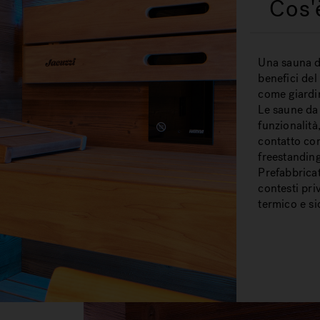
Cos'
Una sauna da
benefici del
come giardin
Le saune da
funzionalità
contatto con
freestanding
Prefabbricat
contesti pri
termico e si