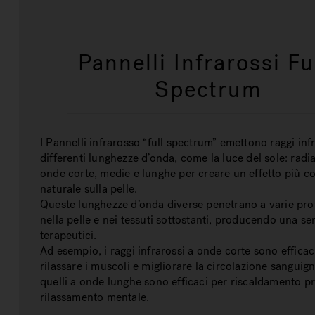
Pannelli Infrarossi Fu
Spectrum
I Pannelli infrarosso “full spectrum” emettono raggi inf
differenti lunghezze d’onda, come la luce del sole: radia
onde corte, medie e lunghe per creare un effetto più c
naturale sulla pelle.
Queste lunghezze d’onda diverse penetrano a varie pro
nella pelle e nei tessuti sottostanti, producendo una seri
terapeutici.
Ad esempio, i raggi infrarossi a onde corte sono efficac
rilassare i muscoli e migliorare la circolazione sanguig
quelli a onde lunghe sono efficaci per riscaldamento p
rilassamento mentale.