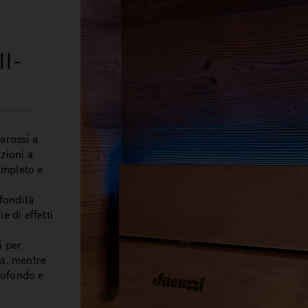
ll-
rarossi a
zioni a
ompleto e
fondità
e di effetti
i per
na, mentre
rofondo e