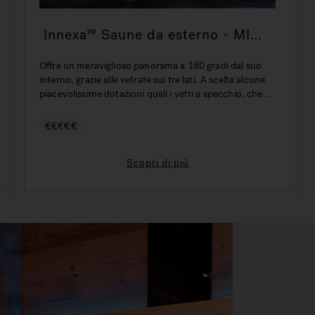
Innexa™ Saune da esterno - MIDI
- 220 x 200 x 225 H cm
Offre un meraviglioso panorama a 180 gradi dal suo
interno, grazie alle vetrate sui tre lati. A scelta alcune
piacevolissime dotazioni quali i vetri a specchio, che
riflettono l’ambiente circostante impedendo la vista
dall’esterno. Quando cala la notte, il tetto vetrato in
€€€€€
opzione, vi permetterà di ammirare il cielo stellato!
Scopri di più