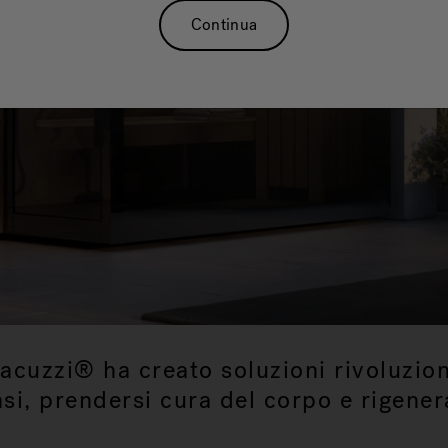
Entra nel benessere naturale di Innexa™
Continua
Jacuzzi® ha creato soluzioni rivoluzion
nsi, prendersi cura del corpo e rigene