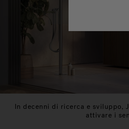
In decenni di ricerca e sviluppo, 
attivare i se