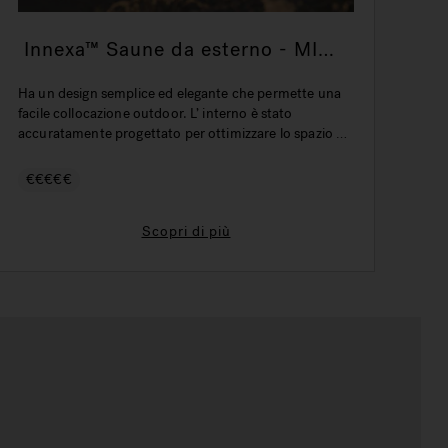
Innexa™ Saune da esterno - MIDI
I
MIX - 227 x 208 x 230 H cm
-
Ha un design semplice ed elegante che permette una
È l
facile collocazione outdoor. L’ interno è stato
pan
accuratamente progettato per ottimizzare lo spazio e
in 
godere dei benefìci della sauna avvolti dall’aroma del
dep
legno naturale. A scelta, due sedute a infrarossi e i
fun
€€€€€
€
vetri trasparenti o grigio scuro.
sa
Scopri di più