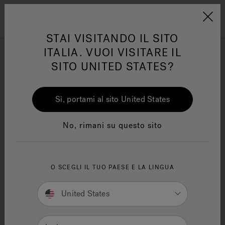
Jacuzzi&reg; EMEA
Menu
STAI VISITANDO IL SITO
ITALIA. VUOI VISITARE IL
Tecnologia ad infrarossi
SITO UNITED STATES?
Affina per
Sì, portami al sito United States
One Page
Ja
No, rimani su questo sito
Trova la struttura Sensational
Wellness™
Te
O SCEGLI IL TUO PAESE E LA LINGUA
United States