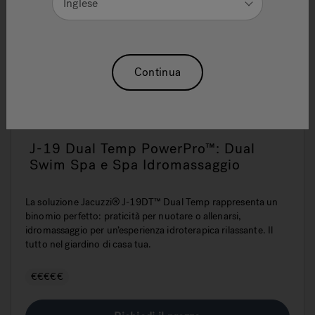
Inglese
Continua
J-19 Dual Temp PowerPro™: Dual
Swim Spa e Spa Idromassaggio
La soluzione Jacuzzi® J-19DT™ Dual Temp rappresenta un
binomio perfetto: praticità per nuotare o allenarsi,
idromassaggio per un’esperienza idroterapica rilassante. Il
tutto nel giardino di casa tua.
€€€€€