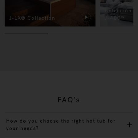
Colección d
J-LX® Collection
J-400™
FAQ's
How do you choose the right hot tub for
your needs?