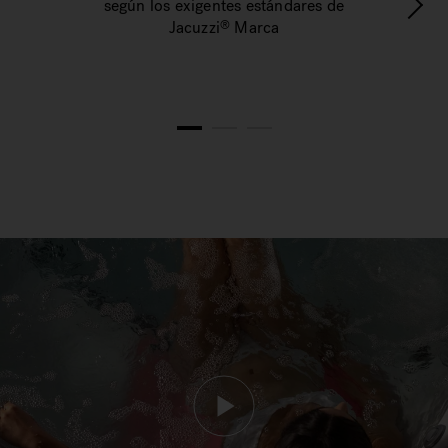
según los exigentes estándares de
e
Jacuzzi
Marca
®
1
2
3