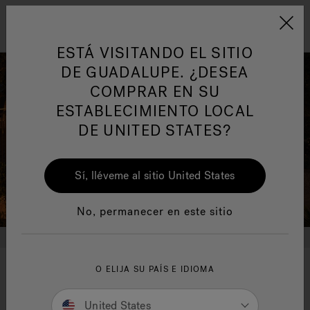
Jacuzzi&reg; Latin Am
ARTÍCULOS SOBRE TINAS DE
AR
Menú
A
HIDROMASAJE
I
ESTÁ VISITANDO EL SITIO
DE GUADALUPE. ¿DESEA
COMPRAR EN SU
Responsabilidad Social
FA
ESTABLECIMIENTO LOCAL
DE UNITED STATES?
Sí, lléveme al sitio United States
Manuales y Guías del Usuario
Re
No, permanecer en este sitio
O ELIJA SU PAÍS E IDIOMA
Your wellness means the
world to us
United States