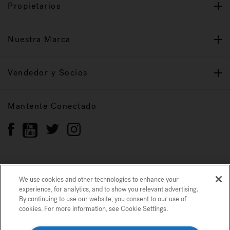
Propietarios
Nuestra Marca
Vendedor y Socios
Mantente Conectado
Política de privacidad
Marcas registradas
We use cookies and other technologies to enhance your
Mapa del sitio
experience, for analytics, and to show you relevant advertising.
By continuing to use our website, you consent to our use of
cookies. For more information, see Cookie Settings.
© 2022 Jacuzzi Inc. Todos los derechos reservados.
Usamos cookies y otras tecnologías para mejorar su experiencia, para análisis
y para mostrarle publicidad relevante. Si continúa utilizando nuestro sitio
web, acepta nuestro uso de cookies. Para obtener más información, consulte