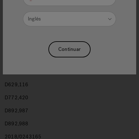
D592,738
Inglés
D593,350
D594,129
D594,560
Continuar
D604,798
D620,598
D629,116
D772,420
D892,987
D892,988
2018/0243165