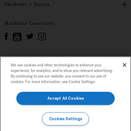
Vendedor y Socios
Mantente Conectado
Política de privacidad
Marcas registradas
We use cookies and other technologies to enhance your
Mapa del sitio
experience, for analytics, and to show you relevant advertising.
By continuing to use our website, you consent to our use of
cookies. For more information, see Cookie Settings.
© 2022 Jacuzzi Inc. Todos los derechos reservados.
Usamos cookies y otras tecnologías para mejorar su experiencia, para análisis
y para mostrarle publicidad relevante. Si continúa utilizando nuestro sitio
web, acepta nuestro uso de cookies. Para obtener más información, consulte
configuración de cookies.
Accept All Cookies
Esencial
Plataforma
Marketing
Detalles
Cookies Settings
Confirmar Selección
Confirmar Todo