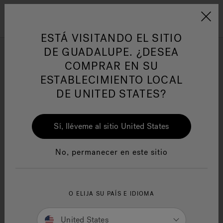
Jacuzzi&reg; Latin Am
ARTÍCULOS SOBRE TINAS DE
AR
Menú
A
HIDROMASAJE
I
ESTÁ VISITANDO EL SITIO
DE GUADALUPE. ¿DESEA
COMPRAR EN SU
JACUZZI PATENTS
Responsabilidad Social
FA
ESTABLECIMIENTO LOCAL
D544,611
DE UNITED STATES?
D547,876
Sí, lléveme al sitio United States
D547,877
Manuales y Guías del Usuario
Re
D585,140
No, permanecer en este sitio
D587,355
D588,674
O ELIJA SU PAÍS E IDIOMA
D592,311
United States