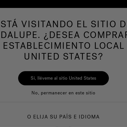
ESTÁ VISITANDO EL SITIO D
s de hidromasaje
Más productos
Nuestra m
DALUPE. ¿DESEA COMPRA
 ESTABLECIMIENTO LOCAL
UNITED STATES?
 de salud
Sí, lléveme al sitio United States
No, permanecer en este sitio
O ELIJA SU PAÍS E IDIOMA