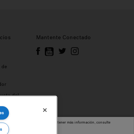
cios
Mantente Conectado
 de
dor
ucta del
es
cepta nuestro uso de cookies. Para obtener más información, consulte
s