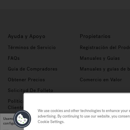
Ayuda y Apoyo
Propietarios
Términos de Servicio
Registración del Prod
FAQs
Manuales y Guías
Guia de Compradores
Manuales y guías de 
Obtener Precios
Comercio en Valor
Solicitud De Folleto
Políticas de Servicio al
Cliente
We use cookies and other technologies to enhance your ex
advertising. By continuing to use our website, you consen
Usamos cookies y otras tecnologías para mejorar su experiencia, para análisis y
Cookie Settings.
configuración de cookies.