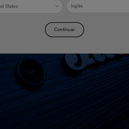
Inglés
ed States
Continuar