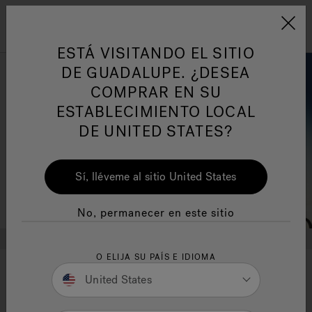
Jacuzzi&reg; Latin Am
ARTÍCULOS SOBRE TINAS DE
AR
Menú
A
ESTÁ VISITANDO EL SITIO
HIDROMASAJE
I
DE GUADALUPE. ¿DESEA
COMPRAR EN SU
Responsabilidad Social
FA
ESTABLECIMIENTO LOCAL
DE UNITED STATES?
Sí, lléveme al sitio United States
Manuales y Guías del Usuario
Re
No, permanecer en este sitio
O ELIJA SU PAÍS E IDIOMA
AMY PURDY
United States