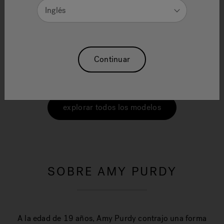
Inglés
"Tener el jacuzzi® es una excelente manera de relajarse y
pasar el rato juntos en el patio trasero. Así que
simplemente sentarse allí y relajarse y no tener
distracciones se siente tan bien. También ha sido muy
Continuar
terapéutico para mi cuerpo porque he pasado por un
mucho. Realmente, siento que es lo único que me trae
mucho comfort, y que puedo hacer un hábito".
explorar todos los modelos
SOBRE AMY PURDY
A la edad de 19 años, Amy Purdy contrajo una forma