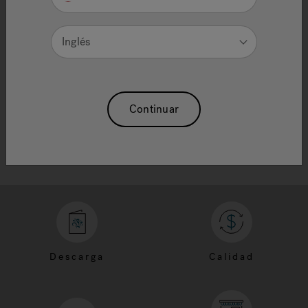
IMPORTANT FAX NUMBERS
Consumer Fax: (866) 588-0922
Inglés
Order Entry Fax: (866) 426-0983
Warranty Fax: (866) 426-0984
Chino Direct: 909-247-2551
Chino Direct: 909-247-2550
Continuar
Chino Direct: 909-247-2551
Descarga
Calidad