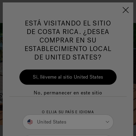
Jacuzzi&reg; Latin Am
ARTÍCULOS SOBRE TINAS DE
AR
Menú
A
ESTÁ VISITANDO EL SITIO
HIDROMASAJE
I
DE COSTA RICA. ¿DESEA
COMPRAR EN SU
Responsabilidad Social
FA
ESTABLECIMIENTO LOCAL
DE UNITED STATES?
Sí, lléveme al sitio United States
Manuales y Guías del Usuario
Re
No, permanecer en este sitio
O ELIJA SU PAÍS E IDIOMA
United States
DESCARGA TU GUÍA DEL