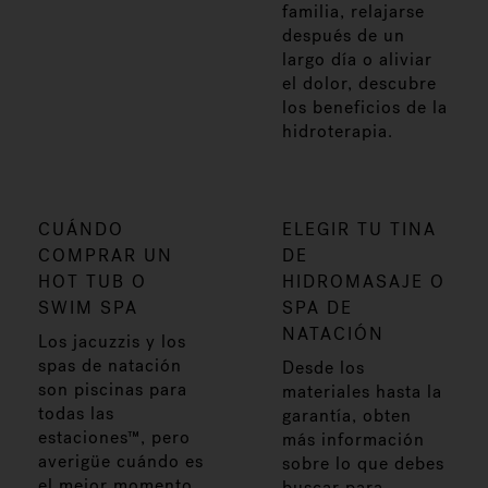
familia, relajarse
después de un
largo día o aliviar
el dolor, descubre
los beneficios de la
hidroterapia.
CUÁNDO
ELEGIR TU TINA
COMPRAR UN
DE
HOT TUB O
HIDROMASAJE O
SWIM SPA
SPA DE
NATACIÓN
Los jacuzzis y los
spas de natación
Desde los
son piscinas para
materiales hasta la
todas las
garantía, obten
estaciones™, pero
más información
averigüe cuándo es
sobre lo que debes
el mejor momento
buscar para