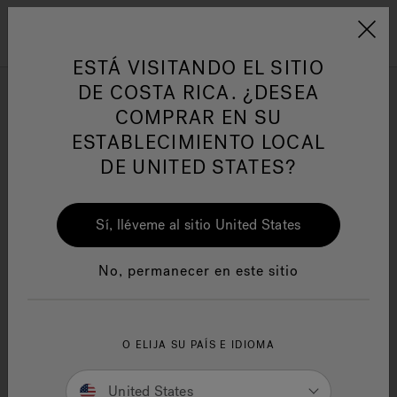
Jacuzzi&reg; Latin Am
ARTÍCULOS SOBRE TINAS DE
AR
Menú
A
HIDROMASAJE
I
ESTÁ VISITANDO EL SITIO
DE COSTA RICA. ¿DESEA
COMPRAR EN SU
Responsabilidad Social
FA
ESTABLECIMIENTO LOCAL
DE UNITED STATES?
Sí, lléveme al sitio United States
Manuales y Guías del Usuario
Re
No, permanecer en este sitio
O ELIJA SU PAÍS E IDIOMA
Owner's Manuals
United States