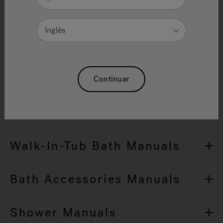
Select from the categories below to view Owners
Inglés
Manuals/Installation Instructions.
Bath Manuals
Continuar
Freestanding Bath Manuals
Walk-In-Tub Bath Manuals
Bath Accessories Manuals
Shower Manuals