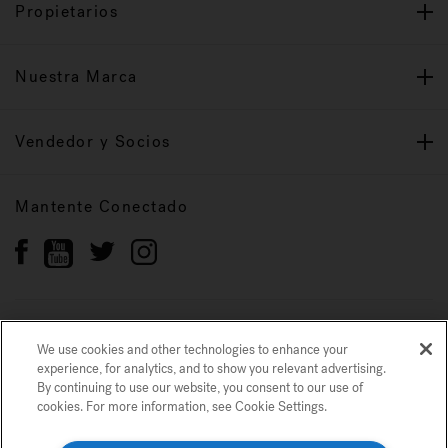
Propietarios
Nuestra Marca
Vendedor y Socios
Mantente Conectado
Política de privacidad
Marcas registradas
We use cookies and other technologies to enhance your
Mapa del sitio
experience, for analytics, and to show you relevant advertising.
By continuing to use our website, you consent to our use of
cookies. For more information, see Cookie Settings.
© 2022 Jacuzzi Inc. Todos los derechos reservados.
Usamos cookies y otras tecnologías para mejorar su experiencia, para análisis
y para mostrarle publicidad relevante. Si continúa utilizando nuestro sitio
web, acepta nuestro uso de cookies. Para obtener más información, consulte