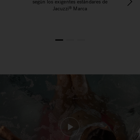
según los exigentes estándares de
e
Jacuzzi
Marca
®
1
2
3