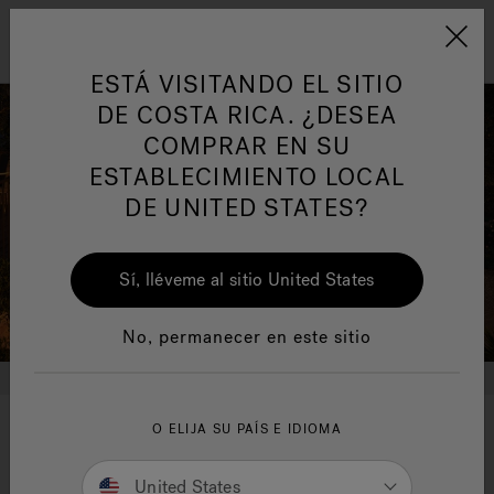
Jacuzzi&reg; Latin Am
ARTÍCULOS SOBRE TINAS DE
AR
Menú
A
HIDROMASAJE
I
ESTÁ VISITANDO EL SITIO
DE COSTA RICA. ¿DESEA
COMPRAR EN SU
Responsabilidad Social
FA
ESTABLECIMIENTO LOCAL
DE UNITED STATES?
Sí, lléveme al sitio United States
Manuales y Guías del Usuario
Re
No, permanecer en este sitio
O ELIJA SU PAÍS E IDIOMA
Your wellness means the
world to us
United States