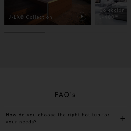
Colección d
J-LX® Collection
J-400™
FAQ's
How do you choose the right hot tub for
your needs?