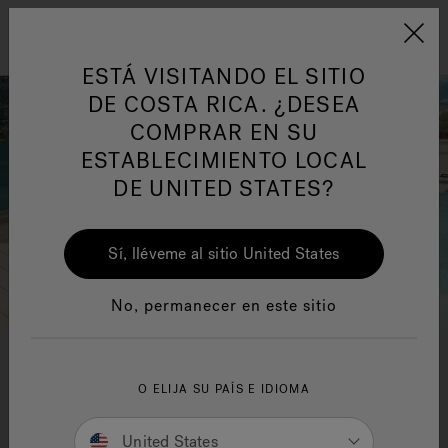
Jacuzzi&reg; Latin Am
ARTÍCULOS SOBRE TINAS DE
AR
Menú
A
HIDROMASAJE
I
ESTÁ VISITANDO EL SITIO
DE COSTA RICA. ¿DESEA
COMPRAR EN SU
Responsabilidad Social
FA
ESTABLECIMIENTO LOCAL
DE UNITED STATES?
Sí, lléveme al sitio United States
Manuales y Guías del Usuario
Re
No, permanecer en este sitio
Más acerca de los productos
Jacuzzi®
O ELIJA SU PAÍS E IDIOMA
United States