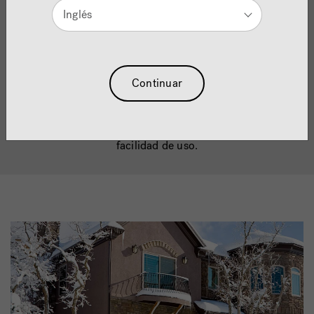
Inglés
Los productos Jacuzzi® están diseñados para
ofrecer confiabilidad, tanto en áreas internas como
Continuar
externas. Desde la calidad de nuestros materiales
hasta el perfecto equilibrio entre forma y
funcionalidad, nuestros productos representan
décadas de innovación, diseño, rendimiento y
facilidad de uso.