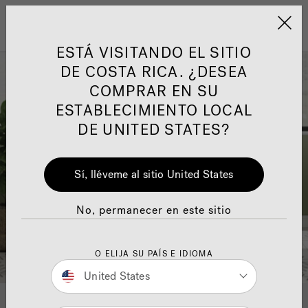
Jacuzzi&reg; Latin Am
ARTÍCULOS SOBRE TINAS DE
AR
Menú
A
ESTÁ VISITANDO EL SITIO
HIDROMASAJE
I
DE COSTA RICA. ¿DESEA
COMPRAR EN SU
Responsabilidad Social
FA
ESTABLECIMIENTO LOCAL
DE UNITED STATES?
Sí, lléveme al sitio United States
Manuales y Guías del Usuario
Re
No, permanecer en este sitio
O ELIJA SU PAÍS E IDIOMA
United States
CALIDAD