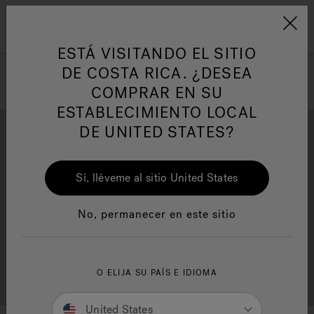
Jacuzzi&reg; Latin Am
ARTÍCULOS SOBRE TINAS DE
AR
Menú
A
HIDROMASAJE
I
ESTÁ VISITANDO EL SITIO
DE COSTA RICA. ¿DESEA
COMPRAR EN SU
Responsabilidad Social
FA
ESTABLECIMIENTO LOCAL
DE UNITED STATES?
Sí, lléveme al sitio United States
Descarga
Calidad
Manuales y Guías del Usuario
Re
No, permanecer en este sitio
Localizador de
O ELIJA SU PAÍS E IDIOMA
Servicio al cliente
distribuidores
United States