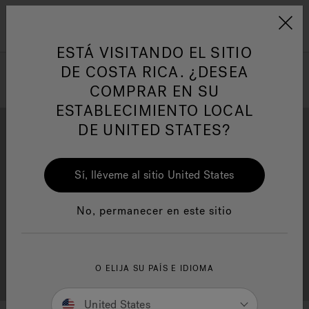
Jacuzzi&reg; Latin Am
ARTÍCULOS SOBRE TINAS DE
AR
Menú
A
HIDROMASAJE
I
ESTÁ VISITANDO EL SITIO
DE COSTA RICA. ¿DESEA
COMPRAR EN SU
Responsabilidad Social
FA
ESTABLECIMIENTO LOCAL
DE UNITED STATES?
Sí, lléveme al sitio United States
Descarga
Calidad
Manuales y Guías del Usuario
Re
No, permanecer en este sitio
Localizador de
O ELIJA SU PAÍS E IDIOMA
Servicio al cliente
distribuidores
United States