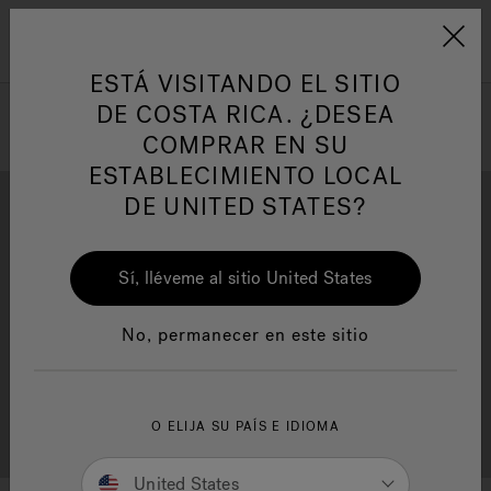
Jacuzzi&reg; Latin Am
ARTÍCULOS SOBRE TINAS DE
AR
Menú
A
HIDROMASAJE
I
ESTÁ VISITANDO EL SITIO
DE COSTA RICA. ¿DESEA
COMPRAR EN SU
Responsabilidad Social
FA
ESTABLECIMIENTO LOCAL
DE UNITED STATES?
Sí, lléveme al sitio United States
Descarga
Calidad
Manuales y Guías del Usuario
Re
No, permanecer en este sitio
Localizador de
O ELIJA SU PAÍS E IDIOMA
Servicio al cliente
distribuidores
United States