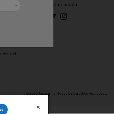
cios
Mantente Conectado
 de
dor
ucta del
© 2022 Jacuzzi Inc. Todos los derechos reservados.
es