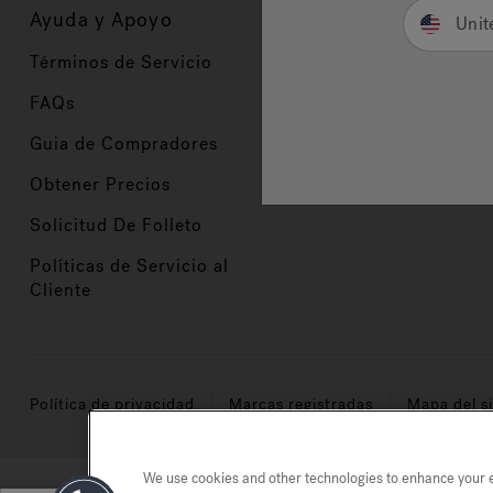
Ayuda y Apoyo
Propietarios
Unit
Términos de Servicio
Registración del Prod
FAQs
Manuales y Guías
Guia de Compradores
Manuales y guías de 
Obtener Precios
Comercio en Valor
Solicitud De Folleto
Políticas de Servicio al
Cliente
Política de privacidad
Marcas registradas
Mapa del si
We use cookies and other technologies to enhance your ex