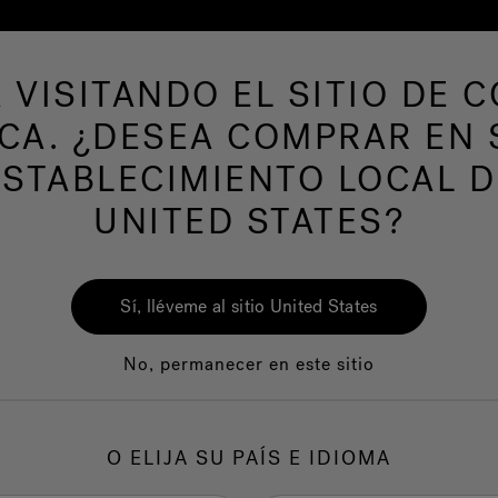
 VISITANDO EL SITIO DE 
de hidromasaje
Más productos
Nuestra mar
ICA. ¿DESEA COMPRAR EN 
ESTABLECIMIENTO LOCAL D
UNITED STATES?
Sí, lléveme al sitio United States
No, permanecer en este sitio
Calidad
Servicio al clie
O ELIJA SU PAÍS E IDIOMA