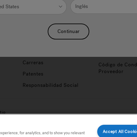
Nuestra Marca
Vendedor y So
Inglés
ed States
ucto
Sobre Nosotros
Conviértase en
Distribuidor
Hidroterapia
Continuar
Inicio de Sesión
baño
Asociaciones
Distribuidor
Nuestro Blog
Foco de Diseña
Carreras
Código de Cond
Proveedor
Patentes
Responsabilidad Social
tio
Accept All Cooki
perience, for analytics, and to show you relevant