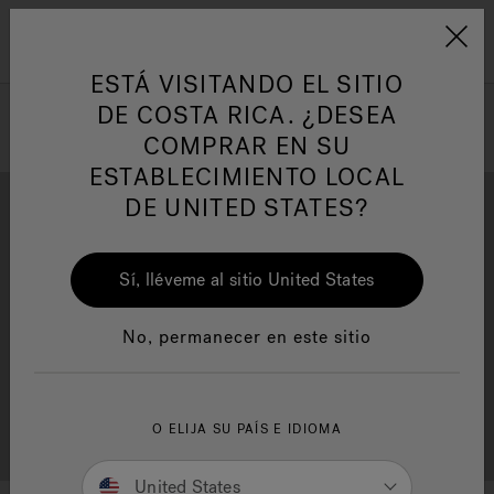
Jacuzzi&reg; Latin Am
ARTÍCULOS SOBRE TINAS DE
AR
Menú
A
HIDROMASAJE
I
ESTÁ VISITANDO EL SITIO
DE COSTA RICA. ¿DESEA
COMPRAR EN SU
Responsabilidad Social
FA
ESTABLECIMIENTO LOCAL
DE UNITED STATES?
Sí, lléveme al sitio United States
Descarga
Calidad
Manuales y Guías del Usuario
Re
No, permanecer en este sitio
Localizador de
O ELIJA SU PAÍS E IDIOMA
Servicio al cliente
distribuidores
United States