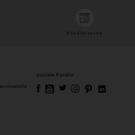
t
Händlersuche
soziale Kanäle
rvicestelle