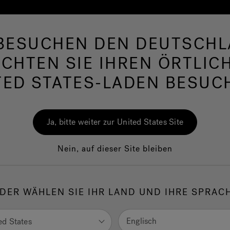
 BESUCHEN DEN DEUTSCHL
hirlpool
Swim Spas
Bad
Wellness
Ja
CHTEN SIE IHREN ÖRTLIC
TED STATES-LADEN BESUC
nd Designideen von unseren Jacuzzi®-Fans inspirieren.
Ja, bitte weiter zur United States Site
Nein, auf dieser Site bleiben
DER WÄHLEN SIE IHR LAND UND IHRE SPRAC
Englisch
ed States