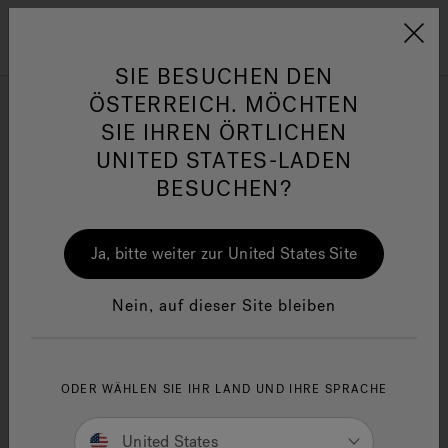
Jacuzzi&reg; EMEA
Menü
SIE BESUCHEN DEN
ÖSTERREICH. MÖCHTEN
Saunas
SIE IHREN ÖRTLICHEN
UNITED STATES-LADEN
BESUCHEN?
Verfeinern nach
her
One Page
Ja
Ja, bitte weiter zur United States Site
Jacuzzi® Sensational
Wellness™
In
Nein, auf dieser Site bleiben
ODER WÄHLEN SIE IHR LAND UND IHRE SPRACHE
United States