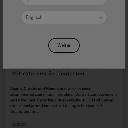
Englisch
Weiter
Sasha – Sauna | Erlebnisdusche |
Hammam - 402 x 216 x 225 H cm –
Mit externen Bedientasten
Sauna, Dusche und Hammam erwecken einen
zusammensetzbaren und modularen Bereich zum Leben, um
jedes Wellness-Bedürfnis zufriedenzustellen. Das ist Sasha:
eine einmalige und innovative Lösung in höchstens 8
Quadratmetern.
€€€€€