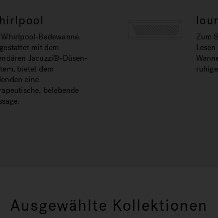
hirlpool
lou
 Whirlpool-Badewanne,
Zum Si
gestattet mit dem
Lesen 
endären Jacuzzi®-Düsen-
Wanne
tem, bietet dem
ruhig
enden eine
rapeutische, belebende
sage.
Ausgewählte Kollektionen