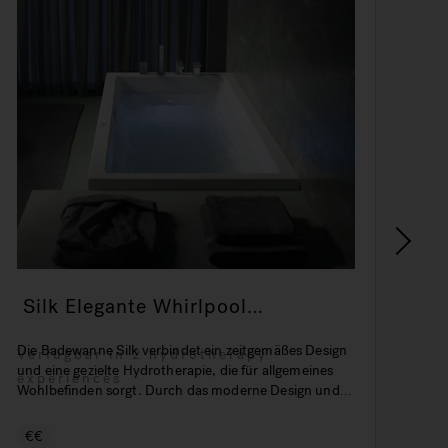
Silk Elegante Whirlpool
S
Badewanne
B
Die Badewanne Silk verbindet ein zeitgemäßes Design
Sky
Verfügbar in 2 hydrotherapy
und eine gezielte Hydrotherapie, die für allgemeines
Räu
experiences
Wohlbefinden sorgt. Durch das moderne Design und
auf
die angebotenen Größen eignet sie sich perfekt für
mit
jedes Ambiente.
und
€€
€