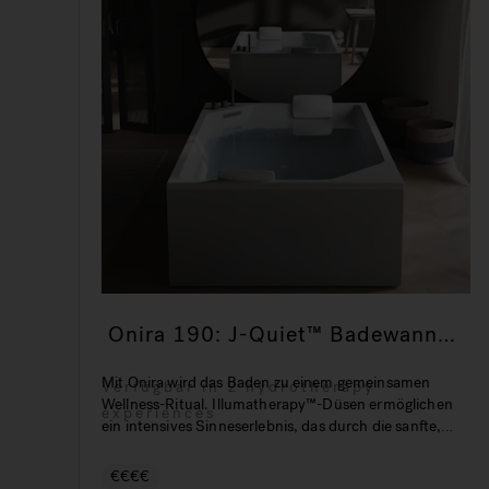
Onira 190: J-Quiet™ Badewanne
für Entspannung zu zweit
Mit Onira wird das Baden zu einem gemeinsamen
Verfügbar in 2 hydrotherapy
Wellness-Ritual. Illumatherapy™-Düsen ermöglichen
experiences
ein intensives Sinneserlebnis, das durch die sanfte,
mehrfarbige LED-Beleuchtung und die J-Quiet™-
Technologie noch verstärkt wird und zu nichts
€€€€