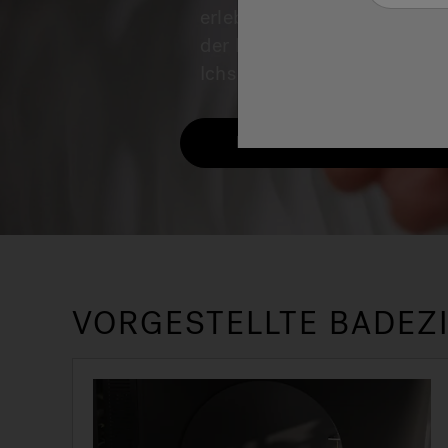
erleben, in die man ganz e
der Pflege des eigenen Kör
Ichs wieder Gefallen zu find
Entdecken Sie die Badezimm
VORGESTELLTE BADE