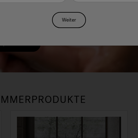
intauchen kann, um an
pers und des eigenen
Weiter
en.
erprodukte
ZIMMERPRODUKTE