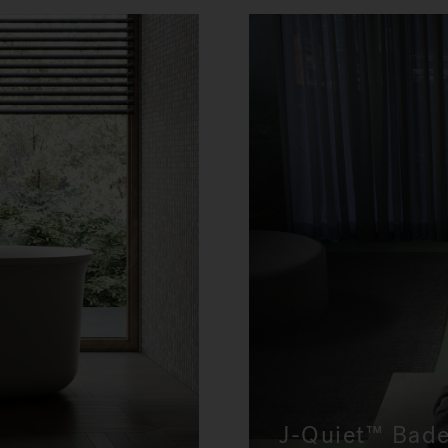
nen
M
J-Quiet™ Bad