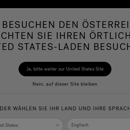
E BESUCHEN DEN ÖSTERREI
hirlpool
Swim Spas
Bad
Wellness
Ja
CHTEN SIE IHREN ÖRTLIC
TED STATES-LADEN BESUC
Ja, bitte weiter zur United States Site
adezimmer
Nein, auf dieser Site bleiben
ich an den höchsten
DER WÄHLEN SIE IHR LAND UND IHRE SPRAC
s orientiert, dann
wahrhaft einzigartigen
Englisch
ed States
 sich allein, hautnah