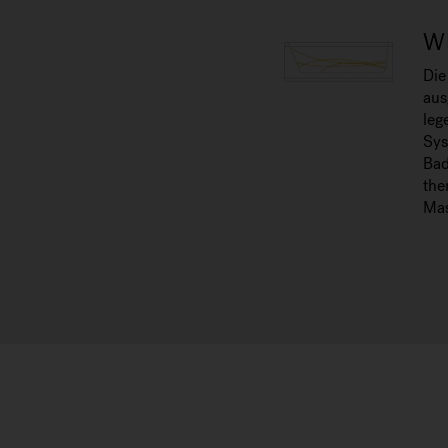
W
Die
aus
leg
Sys
Bad
the
Mas