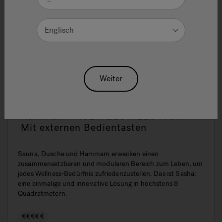
Englisch
Weiter
Sasha – Sauna | Erlebnisdusche |
Hammam - 402 x 216 x 225 H cm –
Mit externen Bedientasten
Sauna, Dusche und Hammam erwecken einen
zusammensetzbaren und modularen Bereich zum Leben, um
jedes Wellness-Bedürfnis zufriedenzustellen. Das ist Sasha:
eine einmalige und innovative Lösung in höchstens 8
Quadratmetern.
€€€€€