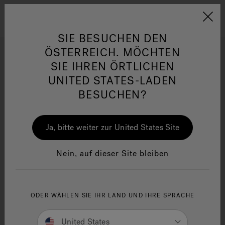
Jacuzzi&reg; EMEA
Menü
SIE BESUCHEN DEN
ÖSTERREICH. MÖCHTEN
Alle Wellness-Produkte
SIE IHREN ÖRTLICHEN
UNITED STATES-LADEN
BESUCHEN?
Verfeinern nach
her
One Page
Ja
Ja, bitte weiter zur United States Site
Jacuzzi® Sensational
Wellness™
In
Nein, auf dieser Site bleiben
ODER WÄHLEN SIE IHR LAND UND IHRE SPRACHE
United States