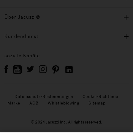
Über Jacuzzi®
Kundendienst
soziale Kanäle
Datenschutz-Bestimmungen
Cookie-Richtlinie
Marke
AGB
Whistleblowing
Sitemap
© 2024 Jacuzzi Inc. All rights reserved.