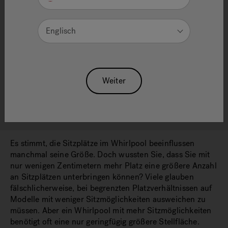
Englisch
Entdecken Sie den perfekt zu Ihren Räumlichkeiten
passenden Whirlpool für 3 Personen, 4 Personen, 6
Personen oder 8 Personen und erfahren Sie, warum
Jacuzzi
die beste Whirlpool-Marke der Branche ist.
®
Weiter
Alle Whirlpools entdecken
Es stimmt, die Sitzplätze im Whirlpool beeinflussen
manchmal seine Größe. Doch wussten Sie, dass Sie mit
nur wenigen Zentimetern mehr Platz eine größere Anzahl
an Sitzplätzen unterbringen können? Viele glauben
fälschlicherweise, bei begrenzten Platzverhältnissen auf
Modelle mit weniger Sitzmöglichkeiten ausweichen zu
müssen. Aber ein Whirlpool mit mehr Sitzmöglichkeiten
benötigt oft eine nur geringfügig größere Stellfläche.