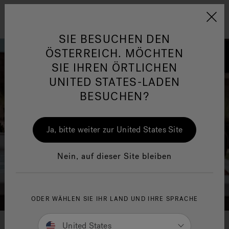
Jacuzzi&reg; EMEA
Menü
SIE BESUCHEN DEN
ÖSTERREICH. MÖCHTEN
SIE IHREN ÖRTLICHEN
UNITED STATES-LADEN
BESUCHEN?
her
One Page
Ja
Ja, bitte weiter zur United States Site
Jacuzzi® Sensational
Wellness™
In
Nein, auf dieser Site bleiben
ODER WÄHLEN SIE IHR LAND UND IHRE SPRACHE
Nach Whirlpool-Größe shoppen
United States