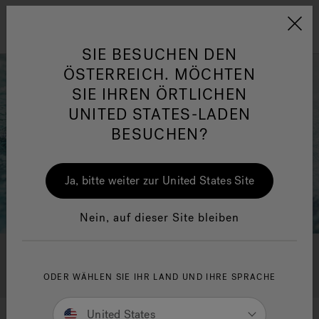
Jacuzzi&reg; EMEA
Menü
SIE BESUCHEN DEN
ÖSTERREICH. MÖCHTEN
SIE IHREN ÖRTLICHEN
UNITED STATES-LADEN
BESUCHEN?
her
One Page
Ja
Ja, bitte weiter zur United States Site
Jacuzzi® Sensational
Wellness™
In
Nein, auf dieser Site bleiben
One Page Anfrage
ODER WÄHLEN SIE IHR LAND UND IHRE SPRACHE
United States