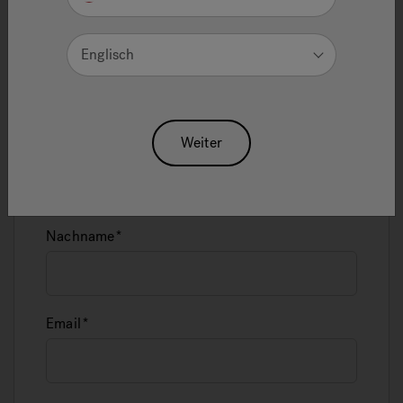
One Page Anfrage
Englisch
Bitte füllen Sie die mit * gekennzeichneten
Pflichtfelder aus
Weiter
Vorname
Nachname
Email