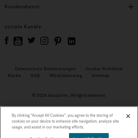
Kundendienst
soziale Kanäle
Datenschutz-Bestimmungen
Cookie-Richtlinie
Marke
AGB
Whistleblowing
Sitemap
© 2024 Jacuzzi Inc. All rights reserved.
By clicking “Accept All Cookies”, you agree to the storing of
cookies on your device to enhance site navigation, analyze site
usage, and assist in our marketing efforts.
€€€€€
Preis Auf Anfrage