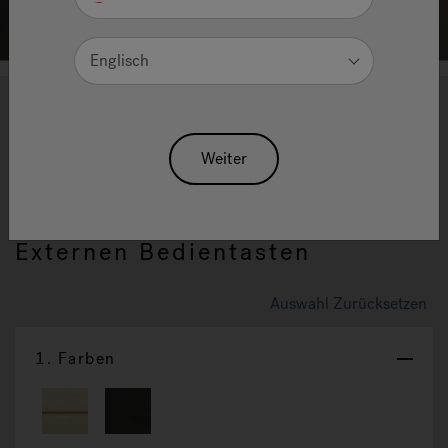
Englisch
1
2
3
4
Sasha – Sauna |
Weiter
Erlebnisdusche | Hammam -
402 X 216 X 225 H Cm – Mit
Externen Bedientasten
Auswahl Zurücksetzen
1.
Farben