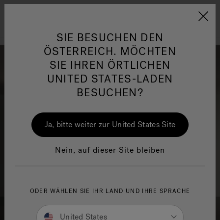
Jacuzzi&reg; EMEA
Menü
SIE BESUCHEN DEN
ÖSTERREICH. MÖCHTEN
SIE IHREN ÖRTLICHEN
UNITED STATES-LADEN
BESUCHEN?
her
One Page
Ja
Ja, bitte weiter zur United States Site
Jacuzzi® Sensational
Wellness™
In
Nein, auf dieser Site bleiben
ODER WÄHLEN SIE IHR LAND UND IHRE SPRACHE
United States