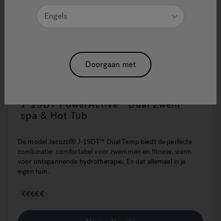
Engels
Doorgaan met
J-19DT PowerActive™ Dual Zwem-
spa & Hot Tub
De model Jacuzzi® J-19DT™ Dual Temp biedt de perfecte
combinatie: comfortabel voor zwemmen en fitness, warm
voor ontspannende hydrotherapie. En dat allemaal in je
eigen tuin.
€€€€€