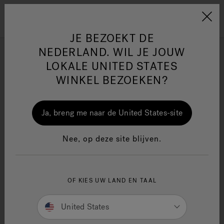
Jacuzzi&reg; EMEA
Menu
JE BEZOEKT DE
NEDERLAND. WIL JE JOUW
PowerActive™ Zwem-spas
LOKALE UNITED STATES
WINKEL BEZOEKEN?
Verfijnen op
One Page
Ja
Ja, breng me naar de United States-site
Jacuzzi® Sensational
Nee, op deze site blijven.
Wellness™
In
OF KIES UW LAND EN TAAL
United States