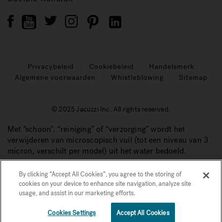
Privacybeleid
Cookiebeleid
Handelsmerk
Algemene voorwaarden
Whistleblowing
Sitemap
© 2025 Jacuzzi Inc. All rights reserved.
Met "schoon", “reiniging” of “verzorging” wordt het
verwijderen van microscopisch vuil (tot een niveau van 3
micron, verschilt per model) uit het water bedoeld.
By clicking “Accept All Cookies”, you agree to the storing of
cookies on your device to enhance site navigation, analyze site
usage, and assist in our marketing efforts.
1
Cookies Settings
Accept All Cookies