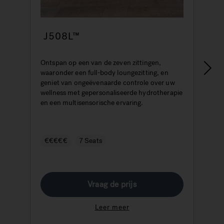
J508L™
Ontspan op een van de zeven zittingen,
J
waaronder een full-body loungezitting, en
e
geniet van ongeëvenaarde controle over uw
P
wellness met gepersonaliseerde hydrotherapie
c
en een multisensorische ervaring.
€€€€€
7 Seats
Vraag de prijs
Leer meer