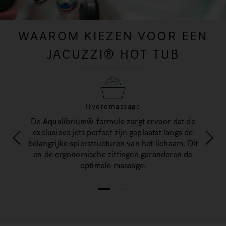
WAAROM KIEZEN VOOR EEN
JACUZZI® HOT TUB
Hydromassage
el van
De Aqualibrium®-formule zorgt ervoor dat de
Wij m
e en de
exclusieve jets perfect zijn geplaatst langs de
meerfa
belangrijke spierstructuren van het lichaam. Dit
en de ergonomische zittingen garanderen de
optimale massage.
1
2