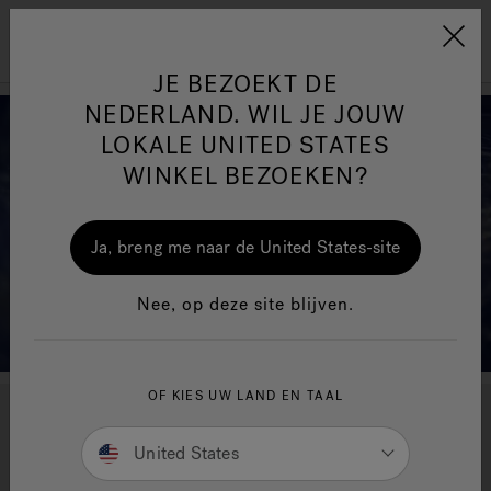
Jacuzzi&reg; EMEA
Menu
JE BEZOEKT DE
NEDERLAND. WIL JE JOUW
LOKALE UNITED STATES
WINKEL BEZOEKEN?
One Page
Ja
Ja, breng me naar de United States-site
Jacuzzi® Sensational
Nee, op deze site blijven.
Wellness™
In
OF KIES UW LAND EN TAAL
Dompel je onder in meer dan
United States
alleen water