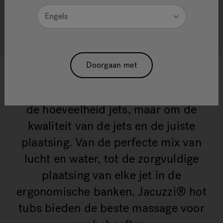
Engels
Bekijk alle hottubs
Doorgaan met
De beste ervaring? Het gaat niet om
de hoeveelheid jets, maar om de
kwaliteit van de jets en de juiste
plaatsing. Van de perfecte mix van
lucht en water, tot de zorgvuldige
plaatsing van elke jet in de
ergonomische banken, Jacuzzi® hot
tubs bieden de beste massage voor