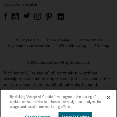
Sociale Kanalen
Privacybeleid
Cookiebeleid
Handelsmerk
Algemene voorwaarden
Whistleblowing
Sitemap
© 2025 Jacuzzi Inc. All rights reserved.
Met "schoon", “reiniging” of “verzorging” wordt het
verwijderen van microscopisch vuil (tot een niveau van 3
micron, verschilt per model) uit het water bedoeld.
By clicking “Accept All Cookies”, you agree to the storing of
cookies on your device to enhance site navigation, analyze site
usage, and assist in our marketing efforts.
€€€€
1
Vraag de prijs