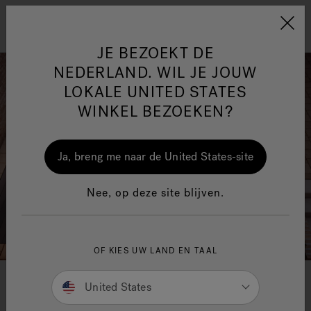
Jacuzzi&reg; EMEA
Menu
JE BEZOEKT DE
NEDERLAND. WIL JE JOUW
LOKALE UNITED STATES
WINKEL BEZOEKEN?
One Page
Ja
Ja, breng me naar de United States-site
Jacuzzi® Sensational
Nee, op deze site blijven.
Wellness™
In
OF KIES UW LAND EN TAAL
United States