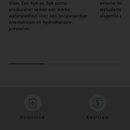
tillen. Een 4pk en 5pk pomp
externe loopli
produceren samen een sterke
statuslampje z
watersnelheid voor een hoogwaardige
elegantie en sf
zwemstroom en hydrotherapie
prestaties.
Download
Kwaliteit