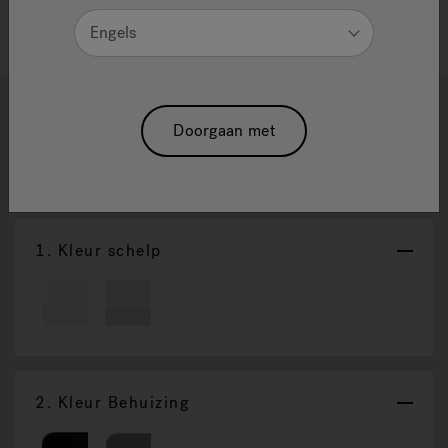
Engels
1
2
3
Doorgaan met
J-16 Poweractive™
Reset Selectie
1.
Kleur schelp
2.
Kleur Behuizing