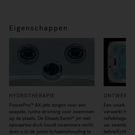
Eigenschappen
HYDROTHERAPIE
ONTWERP
PowerPro™ AX-jets zorgen voor een
Een uniek Sm
soepele, ruime stroming voor zwemmen
verwerkt heup
op de plaats. De SteadySwim™ jet met
reflektiegolve
opwaartse druk houdt zwemmers recht,
uw zwembaan t
door u in de juiste lichaamshouding te
ledverlichting,