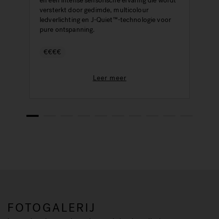
en een intense sensorische ervaring die wordt
c
versterkt door gedimde, multicolour
ledverlichting en J-Quiet™-technologie voor
pure ontspanning.
€€€€
Leer meer
1
2
3
4
5
6
7
8
9
10
FOTOGALERIJ