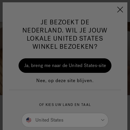
Jacuzzi&reg; EMEA
Menu
JE BEZOEKT DE
NEDERLAND. WIL JE JOUW
LOKALE UNITED STATES
WINKEL BEZOEKEN?
One Page
Ja
Ja, breng me naar de United States-site
Jacuzzi® Sensational
Nee, op deze site blijven.
Wellness™
In
OF KIES UW LAND EN TAAL
Lounge Collectie
United States
Nieuwe verzameling badkuipen die gekenmerkt
worden door verfijnde en elegante vormen en van