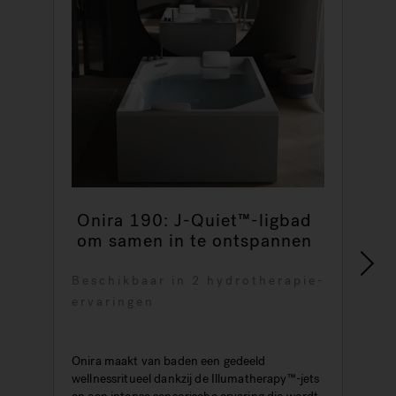
Onira 190: J-Quiet™-ligbad
om samen in te ontspannen
Beschikbaar in 2 hydrotherapie-
ervaringen
V
o
s
Onira maakt van baden een gedeeld
s
wellnessritueel dankzij de Illumatherapy™-jets
e