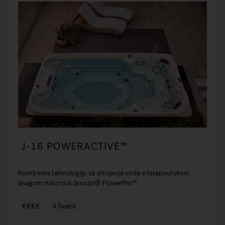
J-16 POWERACTIVE™
Kombinira tehnologiju za strujanje vode s terapeutskom
snagom mlaznica Jacuzzi® PowerPro™.
€€€€
4 Seats