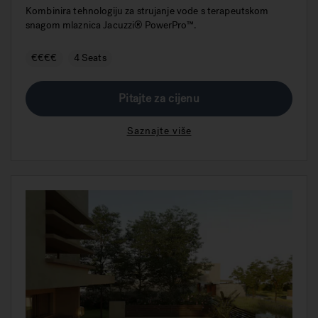
Kombinira tehnologiju za strujanje vode s terapeutskom
snagom mlaznica Jacuzzi® PowerPro™.
€€€€
4 Seats
Pitajte za cijenu
Saznajte više