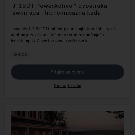
J-19DT PowerActive™ dvostruka
swim spa i hidromasažna kada
Jacuzzi® J-19DT™ Dual Temp nudi najbolje od oba svijeta:
udoban je za plivanje ili fitness i vruć za opuštajuću
hidroterapiju. A sve to ravno u vašem vrtu.
€€€€€
Pitajte za cijenu
Saznajte više