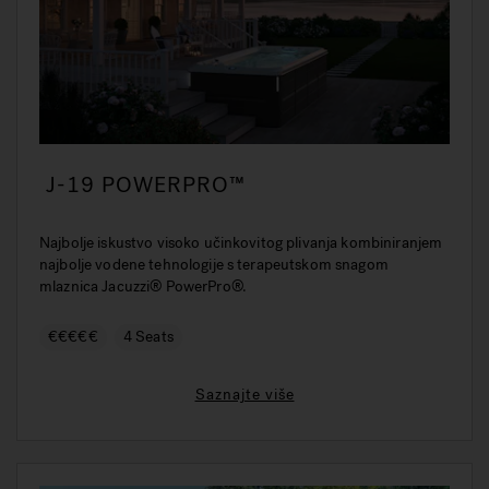
J-19 POWERPRO™
Najbolje iskustvo visoko učinkovitog plivanja kombiniranjem
najbolje vodene tehnologije s terapeutskom snagom
mlaznica Jacuzzi® PowerPro®.
€€€€€
4 Seats
Saznajte više