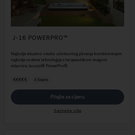
J-16 POWERPRO™
Najbolje iskustvo visoko učinkovitog plivanja kombiniranjem
najbolje vodene tehnologije s terapeutskom snagom
mlaznica Jacuzzi® PowerPro®.
€€€€€
4 Seats
Pitajte za cijenu
Saznajte više