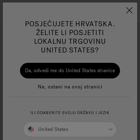
Jacuzzi&reg; EMEA
Izbornik
POSJEĆUJETE HRVATSKA.
ŽELITE LI POSJETITI
Tehnologija infracrvenog
LOKALNU TRGOVINU
svjetla Swim Spas
UNITED STATES?
ss
One Page
Ja
Da, odvedi me do United States stranice
Filtriraj prema
Jacuzzi® Sensational
Ne, ostani na ovoj stranici
Wellness™
Te
ILI ODABERITE SVOJU DRŽAVU I JEZIK
United States