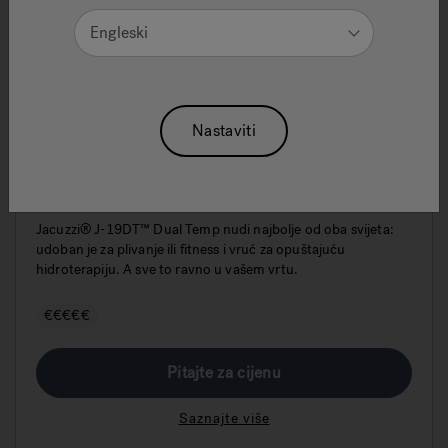
Engleski
Nastaviti
J-19DT PowerPro™ dvostruka Swim
Spa i Hidromasažna Kada
Jacuzzi® J-19DT™ Dual Temp nudi najbolje od oba svijeta:
udoban je za plivanje ili fitness i vruć za opuštajuću
hidroterapiju. A sve to ravno u vašem vrtu.
€€€€€
Pitajte za cijenu
Saznajte više