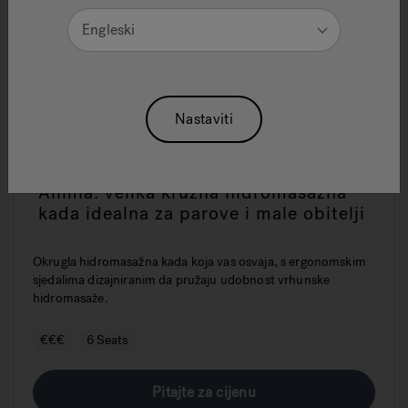
Engleski
Nastaviti
Alimia: velika kružna hidromasažna
kada idealna za parove i male obitelji
Okrugla hidromasažna kada koja vas osvaja, s ergonomskim
sjedalima dizajniranim da pružaju udobnost vrhunske
hidromasaže.
€€€
6 Seats
Pitajte za cijenu