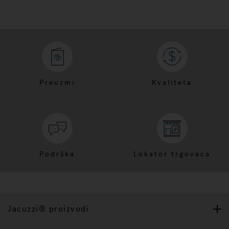
Preuzmi
Kvaliteta
Podrška
Lokator trgovaca
Jacuzzi® proizvodi