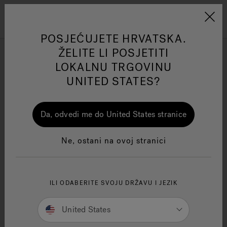
Jacuzzi&reg; EMEA
Izbornik
POSJEĆUJETE HRVATSKA.
ŽELITE LI POSJETITI
Okrugli hidromasažni bazeni
LOKALNU TRGOVINU
UNITED STATES?
Filtriraj prema
ss
One Page
Ja
Da, odvedi me do United States stranice
Jacuzzi® Sensational
Ne, ostani na ovoj stranici
Wellness™
Te
ILI ODABERITE SVOJU DRŽAVU I JEZIK
United States