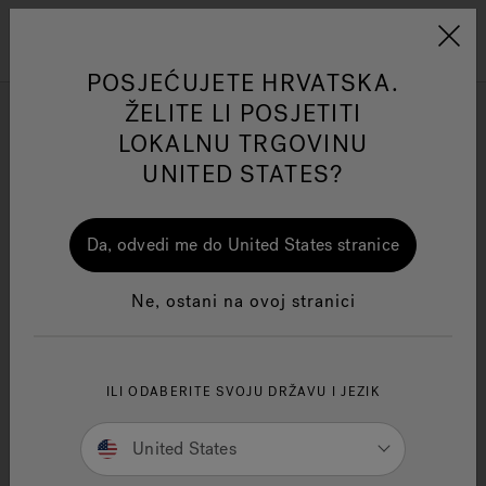
Jacuzzi&reg; EMEA
Izbornik
POSJEĆUJETE HRVATSKA.
ŽELITE LI POSJETITI
J-19 - Veliki
LOKALNU TRGOVINU
UNITED STATES?
Filtriraj prema
ss
One Page
Ja
Da, odvedi me do United States stranice
Jacuzzi® Sensational
Ne, ostani na ovoj stranici
Wellness™
Te
ILI ODABERITE SVOJU DRŽAVU I JEZIK
United States