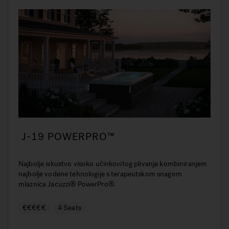
J-19 POWERPRO™
Najbolje iskustvo visoko učinkovitog plivanja kombiniranjem
najbolje vodene tehnologije s terapeutskom snagom
mlaznica Jacuzzi® PowerPro®.
€€€€€
4 Seats