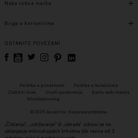
Naša robna marka
Briga o korisnicima
OSTANITE POVEZANI
Politika o privatnosti
Politika o kolačićima
Zaštitni znak
Uvjeti poslovanja
Karta web-mjesta
Whistleblowing
© 2025 Jacuzzi Inc. Sva prava pridržana.
„Čišćenje”, „održavanje” ili „obrada” odnosi se na
uklanjanje mikroskopskih krhotina (do razine od 3
mikrona, ovisi o modelu) iz vode.