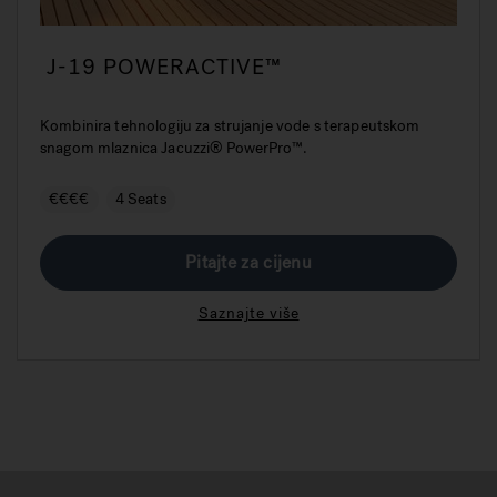
J-19 POWERACTIVE™
Kombinira tehnologiju za strujanje vode s terapeutskom
snagom mlaznica Jacuzzi® PowerPro™.
€€€€
4 Seats
Pitajte za cijenu
Saznajte više