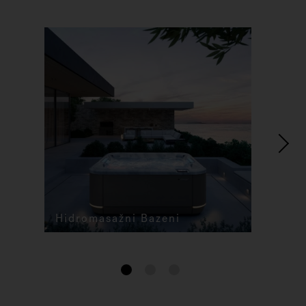
Hidromasažni Bazeni
1
2
3