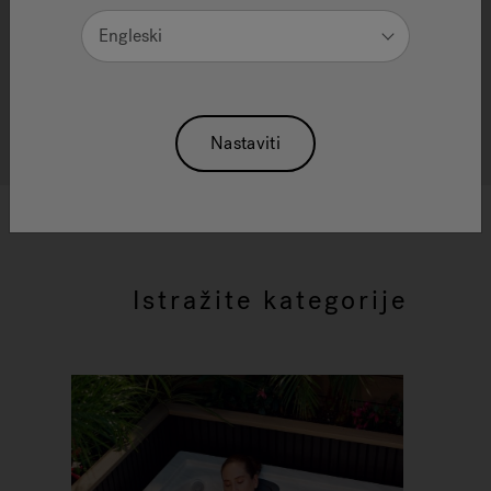
Engleski
Pročitajte naše najpopularnije članke o velikom
rasponu tema, od hidroterapije, naših kolekcija
proizvoda, prednosti hidromasažne kade, brige o
vodi i još mnogo toga.
Nastaviti
Istražite kategorije