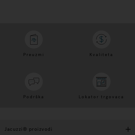
Preuzmi
Kvaliteta
Podrška
Lokator trgovaca
Jacuzzi® proizvodi