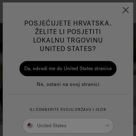
Jacuzzi&reg; EMEA
Izbornik
POSJEĆUJETE HRVATSKA.
ŽELITE LI POSJETITI
LOKALNU TRGOVINU
UNITED STATES?
ss
One Page
Ja
Da, odvedi me do United States stranice
Jacuzzi® Sensational
Ne, ostani na ovoj stranici
Wellness™
Te
ILI ODABERITE SVOJU DRŽAVU I JEZIK
United States
Dobrodošli na blog Jacuzzi®