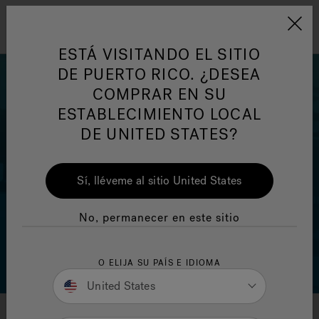
Jacuzzi&reg; Latin Am
ARTÍCULOS SOBRE TINAS DE
AR
Menú
A
ESTÁ VISITANDO EL SITIO
HIDROMASAJE
I
DE PUERTO RICO. ¿DESEA
COMPRAR EN SU
Responsabilidad Social
FA
ESTABLECIMIENTO LOCAL
DE UNITED STATES?
Sí, lléveme al sitio United States
Manuales y Guías del Usuario
Re
No, permanecer en este sitio
O ELIJA SU PAÍS E IDIOMA
United States