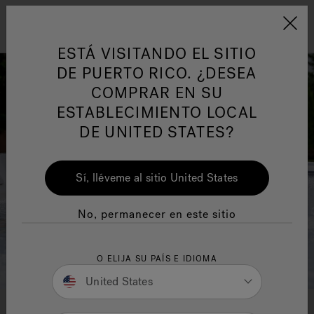
Jacuzzi&reg; Latin Am
ARTÍCULOS SOBRE TINAS DE
AR
Menú
A
ESTÁ VISITANDO EL SITIO
HIDROMASAJE
I
DE PUERTO RICO. ¿DESEA
COMPRAR EN SU
Responsabilidad Social
FA
ESTABLECIMIENTO LOCAL
DE UNITED STATES?
Sí, lléveme al sitio United States
Manuales y Guías del Usuario
Re
No, permanecer en este sitio
O ELIJA SU PAÍS E IDIOMA
United States